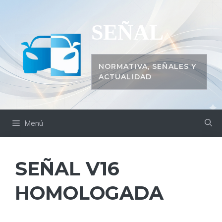
Saltar
al
SEÑAL
contenido
NORMATIVA, SEÑALES Y
ACTUALIDAD
Menú
SEÑAL V16
HOMOLOGADA