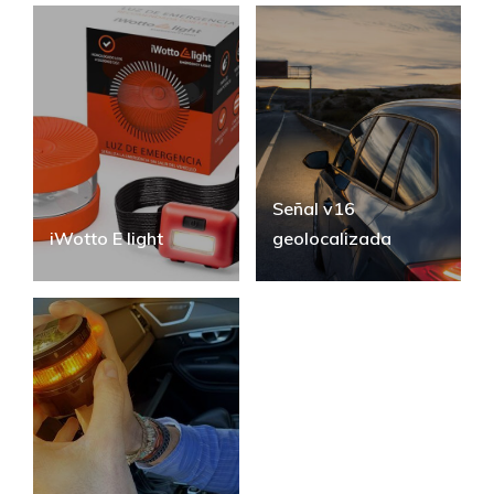
Señal v16
iWotto E light
geolocalizada