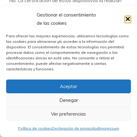
No. La certificación de estos dispositivos la realizan
laboratorios acreditados que verifican el cumplimiento
Gestionar el consentimiento
de los requisitos técnicos. La DGT publica el listado
de las cookies
oficial de los modelos certificados que pueden
utilizarse conforme a la normativa.
Para ofrecer las mejores experiencias, utilizamos tecnologías como
las cookies para almacenar y/o acceder a la información del
dispositivo. El consentimiento de estas tecnologías nos permitirá
¿Qué ocurre si compro una
procesar datos como el comportamiento de navegación o las
señal V16 sin certificar?
identificaciones únicas en este sitio. No consentir o retirar el
consentimiento, puede afectar negativamente a ciertas
características y funciones.
Un dispositivo sin certificación puede no cumplir los
requisitos técnicos exigidos y no podrá considerarse
Aceptar
válido conforme a la normativa vigente. Antes de
comprar una baliza, verifica siempre que el modelo
Denegar
figura entre los dispositivos certificados.
Ver preferencias
¿Cada cuánto tiempo se
Política de cookies
Declaración de privacidad
Impressum
actualiza el listado oficial?